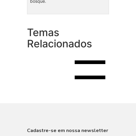
bosque.
Temas
Bolo Fake Mundo Bita
Safari
Relacionados
Coleção Super Heroínas
R$120.00
R$135.00
VISUALIZAR
Cadastre-se em nossa newsletter
VISUALIZAR