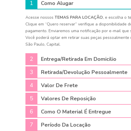
1
Como Alugar
Acesse nossos
TEMAS PARA LOCAÇÃO
, e escolha o 
Clique em “Quero reservar” verifique a disponibilidade d
pagamento. Enviaremos uma notificação por e-mail que s
Você poderá optar em retirar suas peças pessoalmente no
São Paulo, Capital.
2
Entrega/Retirada Em Domicilio
3
Retirada/devolução Pessoalmente
4
Valor De Frete
5
Valores De Reposição
6
Como O Material É Entregue
7
Período Da Locação