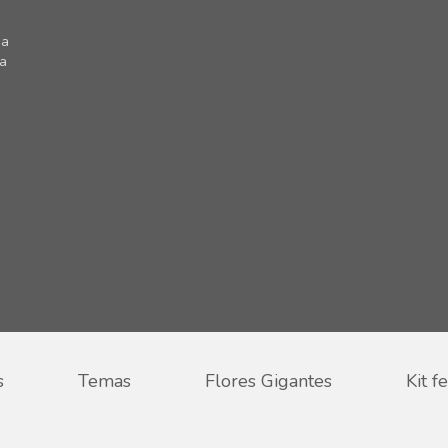
 a
ra
s
Temas
Flores Gigantes
Kit f