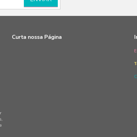
Curta nossa Página
E
T
C
r
s,
e