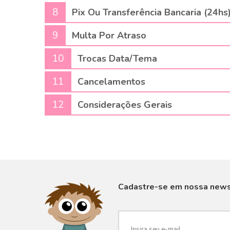
8
Pix Ou Transferência Bancaria (24hs
9
Multa Por Atraso
10
Trocas Data/Tema
11
Cancelamentos
12
Considerações Gerais
Cadastre-se em nossa news