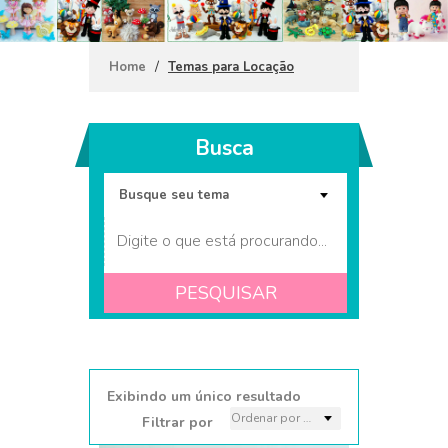
/
Home
Temas para Locação
Busca
PESQUISAR
Bandeja e boleira kit
comemore (20)
Exibindo um único resultado
Filtrar por