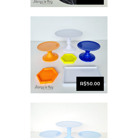
VISUALIZAR
Bandeja e boleira kit
comemore (17)
R$50.00