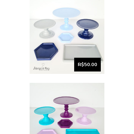
VISUALIZAR
Bandeja e boleira kit
comemore (14)
R$50.00
VISUALIZAR