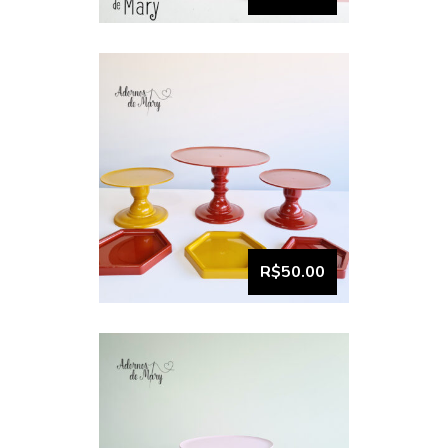
VISUALIZAR
Bandeja e Boleira kit
comemore (10)
R$50.00