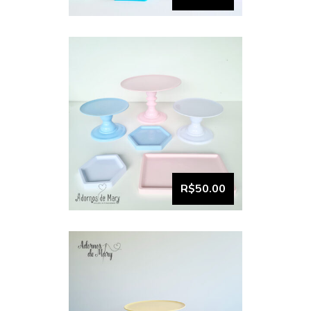
VISUALIZAR
Bandeja e Boleira Kit
comemore (2)
R$50.00