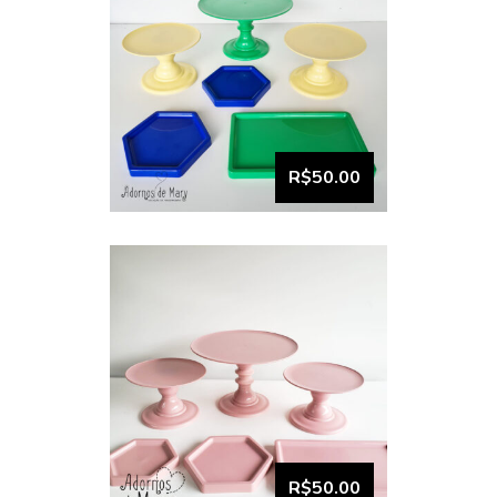
VISUALIZAR
Bandeja e boleira kit
comemore (12)
R$50.00
VISUALIZAR
Bandeja e boleira kit
comemore (11)
R$50.00