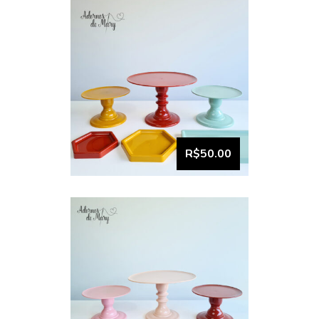
VISUALIZAR
Bandeja e Boleira kit
comemore (7)
R$50.00
VISUALIZAR