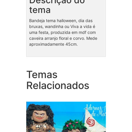
Descrição do
tema
Bandeja tema halloween, dia das
bruxas, wandinha ou Viva a vida é
uma festa, produzida em mdf com
caveira arranjo floral e corvo. Mede
aproximadamente 45cm.
Temas
Coleção Moana
Coleç
Relacionados