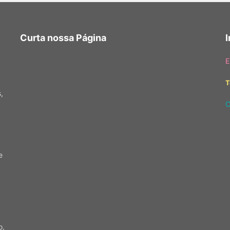
Curta nossa Página
E
T
,
C
e
o,