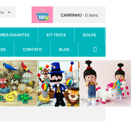
nta
CARRINHO :
0 itens
ORES GIGANTES
KIT FESTA
BOLOS
IOS
CONTATO
BLOG