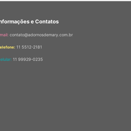
Informações e Contatos
mail:
contato@adornosdemary.com.br
11 5512-2181
elefone:
elular:
11 99929-0235