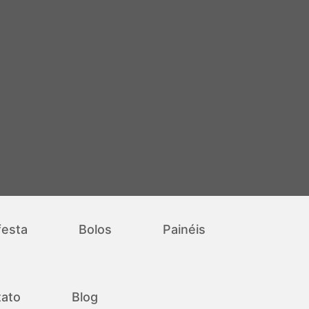
festa
Bolos
Painéis
ato
Blog