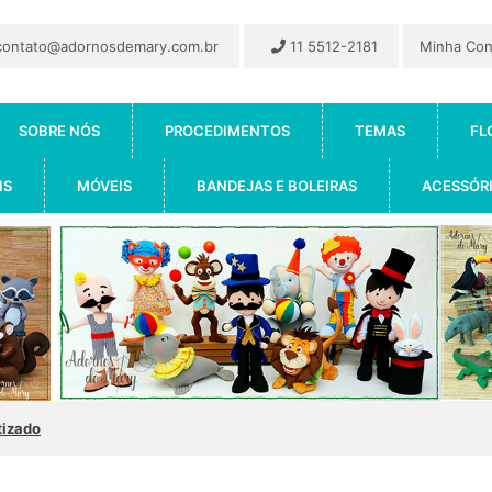
ontato@adornosdemary.com.br
11 5512-2181
Minha Co
SOBRE NÓS
PROCEDIMENTOS
TEMAS
FL
IS
MÓVEIS
BANDEJAS E BOLEIRAS
ACESSÓR
tizado