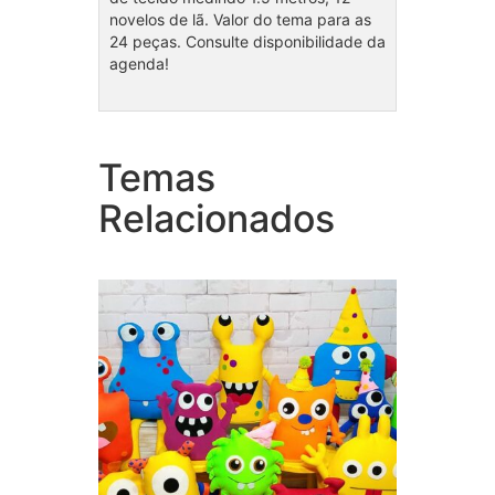
novelos de lã. Valor do tema para as
24 peças. Consulte disponibilidade da
agenda!
Temas
Cole
Coleção Monstrinhos
Chef
Relacionados