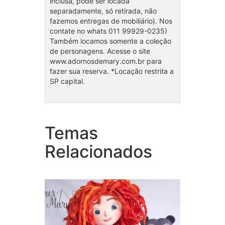
inclusa, pode ser locada
separadamente, só retirada, não
fazemos entregas de mobiliário). Nos
contate no whats 011 99929-0235)
Também locamos somente a coleção
de personagens. Acesse o site
www.adornosdemary.com.br para
fazer sua reserva. *Locação restrita a
SP capital.
Temas
Coleção Valente
Cole
Relacionados