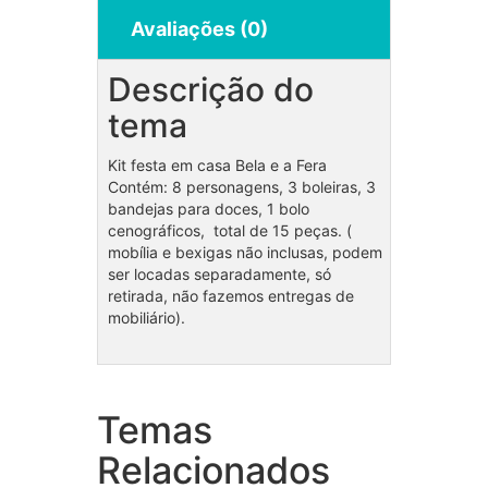
Avaliações (0)
Descrição do
tema
Kit festa em casa Bela e a Fera
Contém: 8 personagens, 3 boleiras, 3
bandejas para doces, 1 bolo
cenográficos, total de 15 peças. (
mobília e bexigas não inclusas, podem
ser locadas separadamente, só
retirada, não fazemos entregas de
mobiliário).
Temas
Coleção Unicórnios
Cole
Relacionados