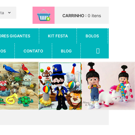
nta
CARRINHO :
0 itens
ORES GIGANTES
KIT FESTA
BOLOS
IOS
CONTATO
BLOG