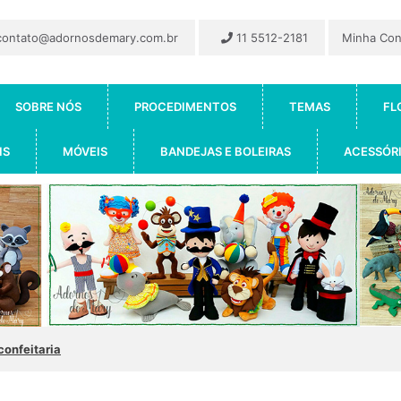
ontato@adornosdemary.com.br
11 5512-2181
Minha Co
SOBRE NÓS
PROCEDIMENTOS
TEMAS
FL
IS
MÓVEIS
BANDEJAS E BOLEIRAS
ACESSÓR
confeitaria