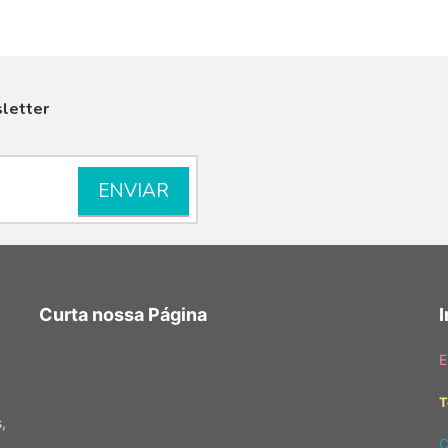
letter
VISUALIZAR
Curta nossa Página
E
T
,
C