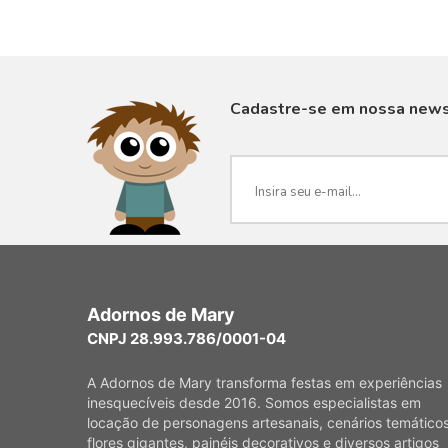
Cadastre-se em nossa news
VISUALIZAR
Adornos de Mary
CNPJ 28.993.786/0001-04
A Adornos de Mary transforma festas em experiências
inesquecíveis desde 2016. Somos especialistas em
locação de personagens artesanais, cenários temáticos
flores gigantes, painéis decorativos e diversos artigos