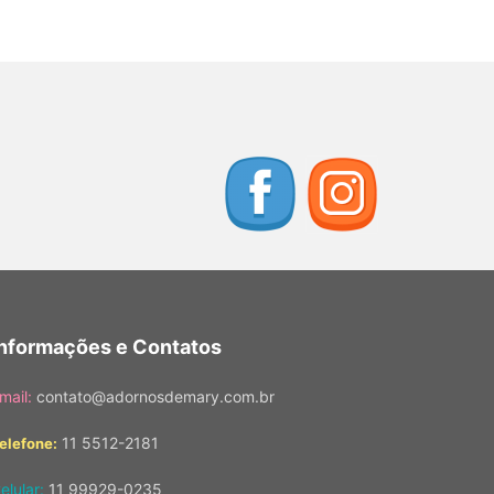
Informações e Contatos
mail:
contato@adornosdemary.com.br
11 5512-2181
elefone:
elular:
11 99929-0235