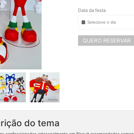
Data da festa
QUERO RESERVAR
rição do tema
ns confeccionados artesanalmente em Biscuit recomendados somen