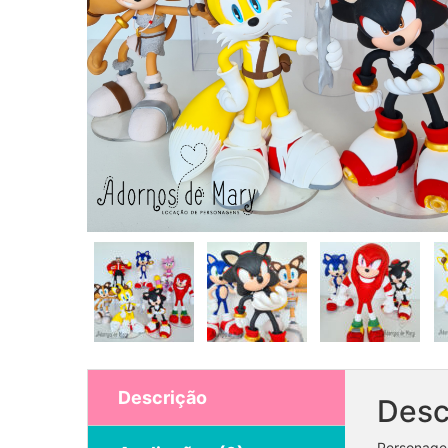
Descrição
Desc
Personage