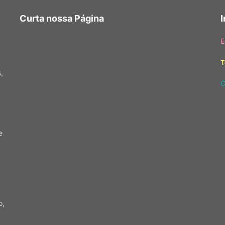
Curta nossa Página
E
T
,
C
e
o,