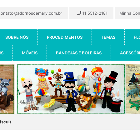
ontato@adornosdemary.com.br
11 5512-2181
Minha Co
SOBRE NÓS
PROCEDIMENTOS
TEMAS
FL
IS
MÓVEIS
BANDEJAS E BOLEIRAS
ACESSÓR
iscuit