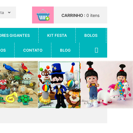
nta
CARRINHO :
0 itens
ORES GIGANTES
KIT FESTA
BOLOS
IOS
CONTATO
BLOG