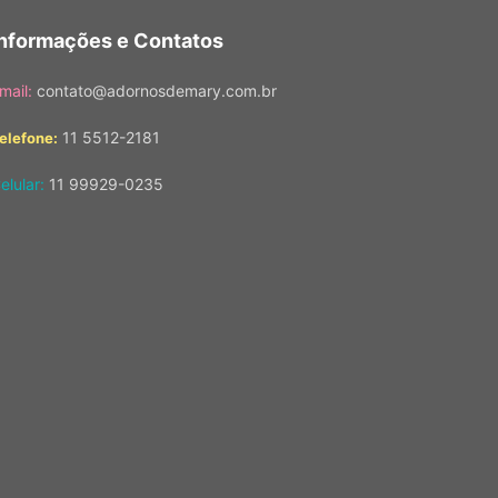
Informações e Contatos
mail:
contato@adornosdemary.com.br
11 5512-2181
elefone:
elular:
11 99929-0235