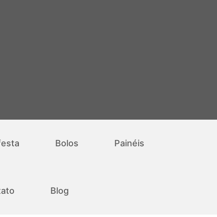
festa
Bolos
Painéis
ato
Blog