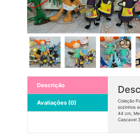
Descrição
Desc
Coleção Pa
Avaliações (0)
sozinhos 
44 cm, Men
Cascavel 3
Coleção Monstrinhos