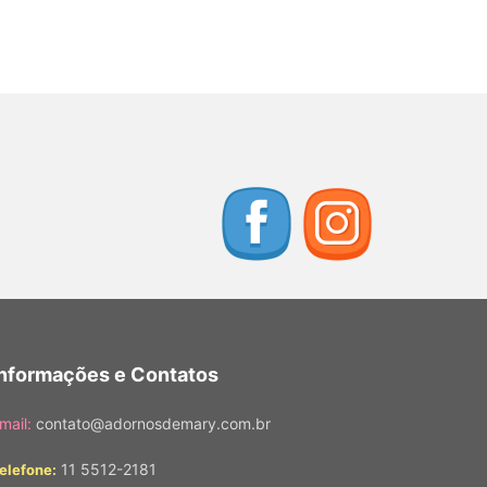
Informações e Contatos
mail:
contato@adornosdemary.com.br
11 5512-2181
elefone: