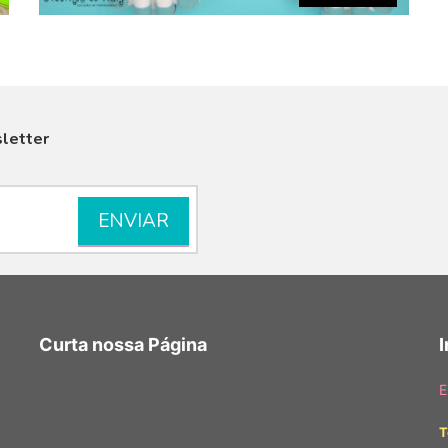
letter
VISUALIZAR
Curta nossa Página
E
T