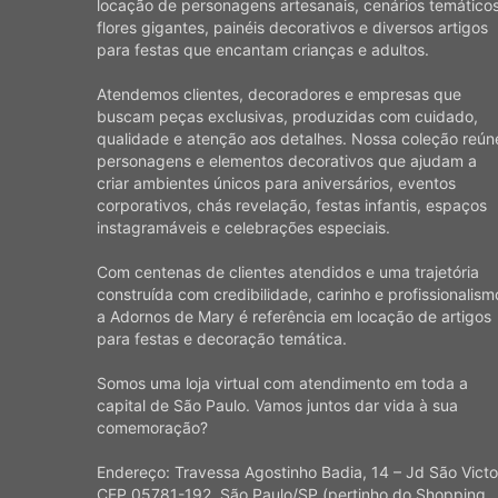
locação de personagens artesanais, cenários temáticos
flores gigantes, painéis decorativos e diversos artigos
para festas que encantam crianças e adultos.
Atendemos clientes, decoradores e empresas que
buscam peças exclusivas, produzidas com cuidado,
qualidade e atenção aos detalhes. Nossa coleção reún
personagens e elementos decorativos que ajudam a
criar ambientes únicos para aniversários, eventos
corporativos, chás revelação, festas infantis, espaços
instagramáveis e celebrações especiais.
Com centenas de clientes atendidos e uma trajetória
construída com credibilidade, carinho e profissionalism
a Adornos de Mary é referência em locação de artigos
para festas e decoração temática.
Somos uma loja virtual com atendimento em toda a
capital de São Paulo. Vamos juntos dar vida à sua
comemoração?
Endereço: Travessa Agostinho Badia, 14 – Jd São Victo
CEP 05781-192, São Paulo/SP (pertinho do Shopping