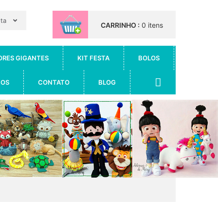
nta
CARRINHO :
0 itens
ORES GIGANTES
KIT FESTA
BOLOS
IOS
CONTATO
BLOG