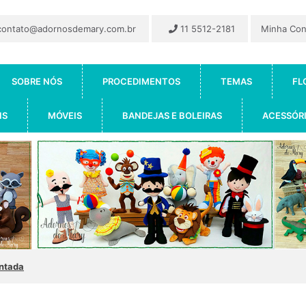
ontato@adornosdemary.com.br
11 5512-2181
Minha Co
SOBRE NÓS
PROCEDIMENTOS
TEMAS
FL
IS
MÓVEIS
BANDEJAS E BOLEIRAS
ACESSÓR
ntada