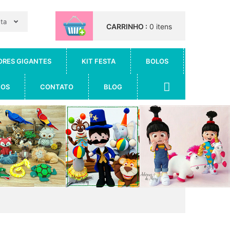
nta
CARRINHO :
0 itens
ORES GIGANTES
KIT FESTA
BOLOS
IOS
CONTATO
BLOG