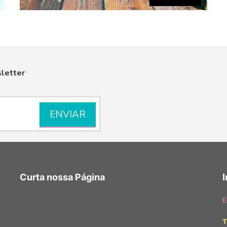
letter
VISUALIZAR
Curta nossa Página
E
T