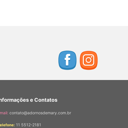
Informações e Contatos
mail:
contato@adornosdemary.com.br
11 5512-2181
elefone: