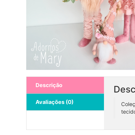
Descrição
Desc
Avaliações (0)
Coleç
teci
Coleção Beatles 1