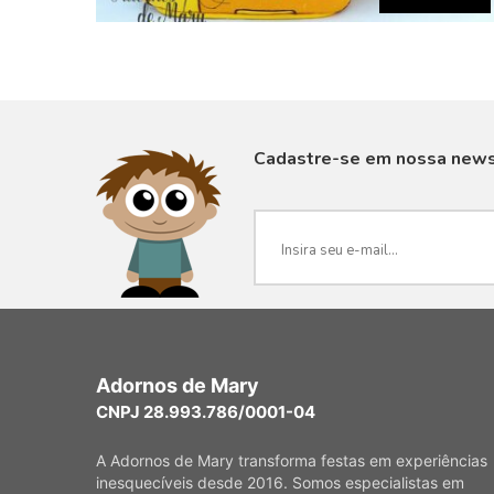
Cadastre-se em nossa news
VISUALIZAR
Adornos de Mary
CNPJ 28.993.786/0001-04
A Adornos de Mary transforma festas em experiências
inesquecíveis desde 2016. Somos especialistas em