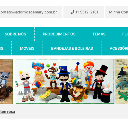
ontato@adornosdemary.com.br
11 5512-2181
Minha Co
SOBRE NÓS
PROCEDIMENTOS
TEMAS
FL
IS
MÓVEIS
BANDEJAS E BOLEIRAS
ACESSÓR
ton rosa