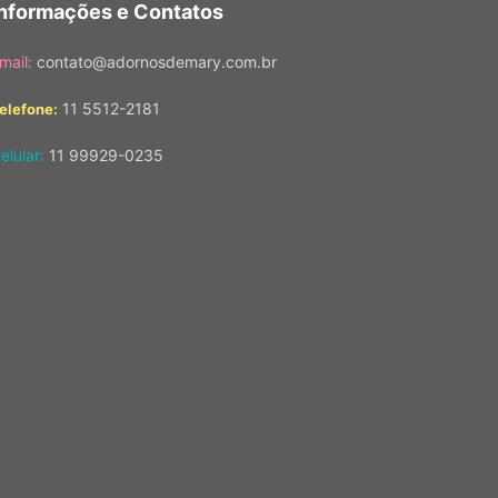
Informações e Contatos
mail:
contato@adornosdemary.com.br
11 5512-2181
elefone:
elular:
11 99929-0235