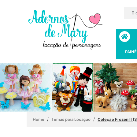
c
PAINÉ
/
/
Home
Temas para Locação
Coleção Frozen II (3