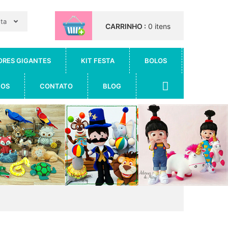
nta
CARRINHO :
0 itens
ORES GIGANTES
KIT FESTA
BOLOS
IOS
CONTATO
BLOG