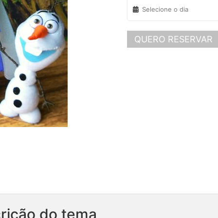
QUERO RESERVAR
rição do tema