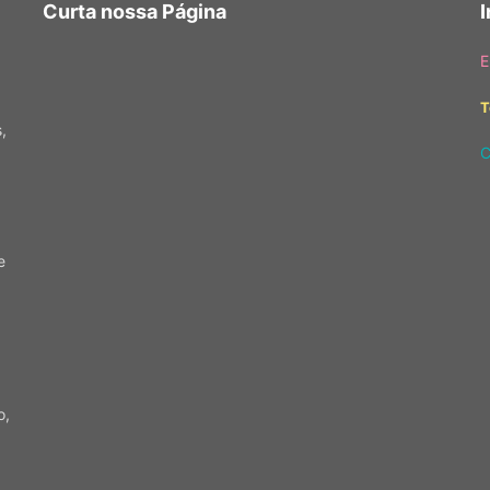
Curta nossa Página
E
T
,
C
e
o,