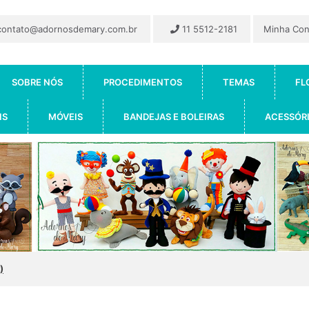
ontato@adornosdemary.com.br
11 5512-2181
Minha Co
SOBRE NÓS
PROCEDIMENTOS
TEMAS
FL
IS
MÓVEIS
BANDEJAS E BOLEIRAS
ACESSÓR
)