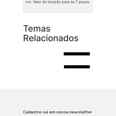
cm. Valor da locação para as 7 peças.
Temas
Coleção Fundo do Mar para
menina
Relacionados
Coleção Patrulha Canina
R$145.00
R$125.00
VISUALIZAR
Cadastre-se em nossa newsletter