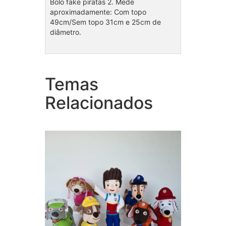
Bolo fake piratas 2. Mede
aproximadamente: Com topo
49cm/Sem topo 31cm e 25cm de
diâmetro.
Temas
Coleção Patrulha Canina
Cole
Relacionados