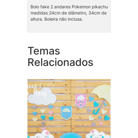
Bolo fake 2 andares Pokemon pikachu
medidas 24cm de diâmetro, 34cm de
altura. Boleira não inclusa.
Temas
Cole
Coleção Chuva de Amor
meni
Relacionados