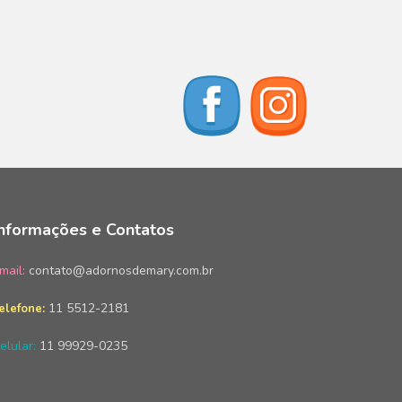
Informações e Contatos
mail:
contato@adornosdemary.com.br
11 5512-2181
elefone:
elular:
11 99929-0235