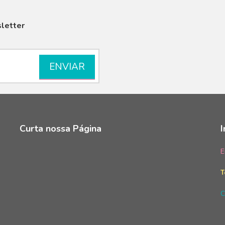
letter
Curta nossa Página
E
T
C