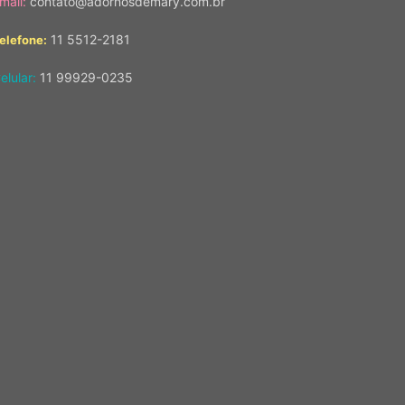
mail:
contato@adornosdemary.com.br
11 5512-2181
elefone:
elular:
11 99929-0235