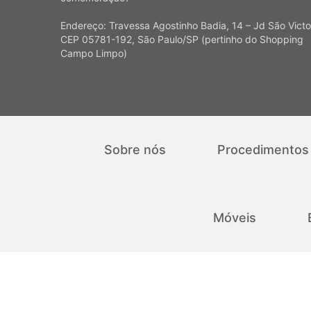
Endereço: Travessa Agostinho Badia, 14 – Jd São Victo
CEP 05781-192, São Paulo/SP (pertinho do Shopping
Campo Limpo)
Sobre nós
Procedimentos
Móveis