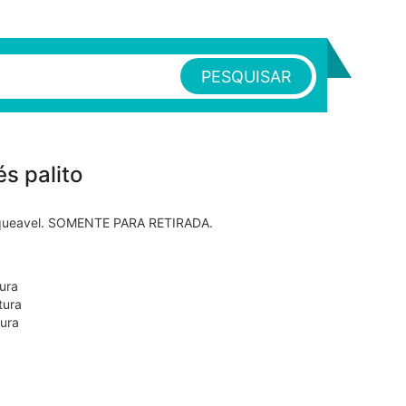
PESQUISAR
s palito
osqueavel. SOMENTE PARA RETIRADA.
ura
tura
tura