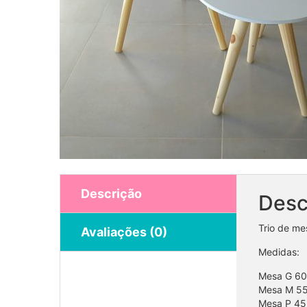
Descrição
Desc
Trio de m
Avaliações (0)
Medidas:
Mesa G 60 
Mesa M 55 
Mesa P 45 