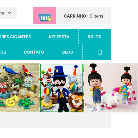
nta
CARRINHO :
0 itens
ORES GIGANTES
KIT FESTA
BOLOS
IOS
CONTATO
BLOG