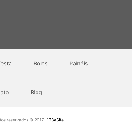
festa
Bolos
Painéis
ato
Blog
itos reservados © 2017
123eSite.