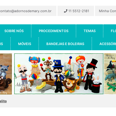
ontato@adornosdemary.com.br
11 5512-2181
Minha Co
SOBRE NÓS
PROCEDIMENTOS
TEMAS
FL
IS
MÓVEIS
BANDEJAS E BOLEIRAS
ACESSÓR
alito