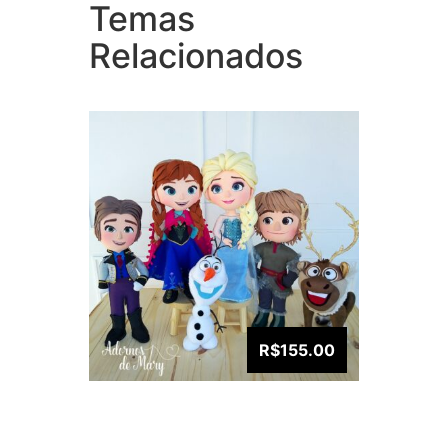
Temas
Cole
Coleção Frozen
(1)
Relacionados
R$155.00