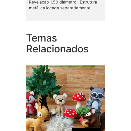
Revelação 1,50 diâmetro . Estrutura
metálica locada separadamente.
Temas
Coleção Bosque unissex
Cole
Relacionados