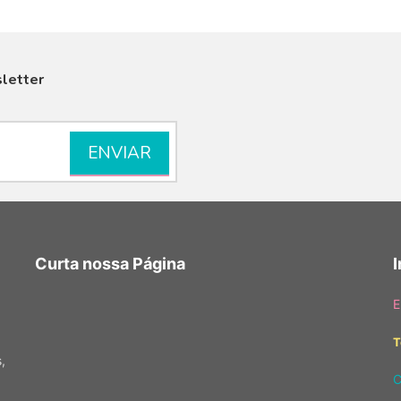
letter
VISUALIZAR
Curta nossa Página
E
T
,
C