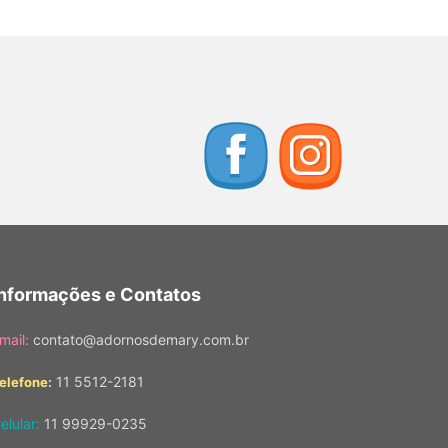
Informações e Contatos
mail:
contato@adornosdemary.com.br
11 5512-2181
elefone:
elular:
11 99929-0235