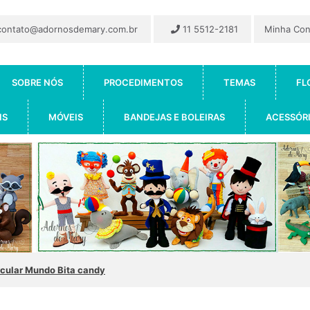
ontato@adornosdemary.com.br
11 5512-2181
Minha Co
SOBRE NÓS
PROCEDIMENTOS
TEMAS
FL
IS
MÓVEIS
BANDEJAS E BOLEIRAS
ACESSÓR
rcular Mundo Bita candy