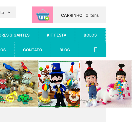
nta
CARRINHO :
0 itens
ORES GIGANTES
KIT FESTA
BOLOS
IOS
CONTATO
BLOG