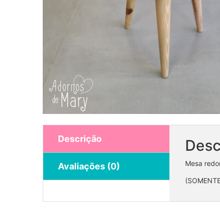
Descrição
Desc
Mesa redo
Avaliações (0)
(SOMENTE
Estrutura painel circular 1