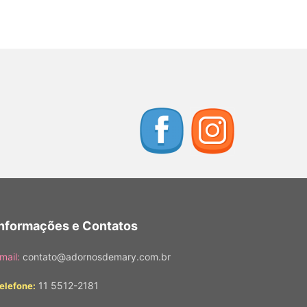
Informações e Contatos
mail:
contato@adornosdemary.com.br
11 5512-2181
elefone: