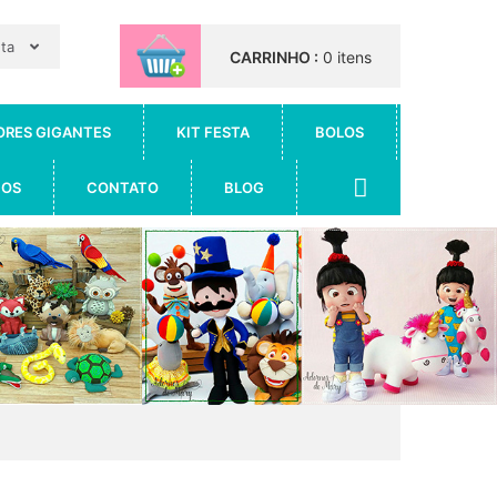
nta
CARRINHO :
0 itens
ORES GIGANTES
KIT FESTA
BOLOS
IOS
CONTATO
BLOG