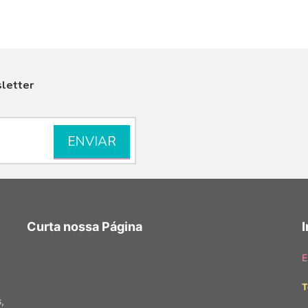
letter
VISUALIZAR
Curta nossa Página
E
T
,