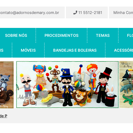
ontato@adornosdemary.com.br
11 5512-2181
Minha Co
SOBRE NÓS
PROCEDIMENTOS
TEMAS
FL
IS
MÓVEIS
BANDEJAS E BOLEIRAS
ACESSÓR
de P