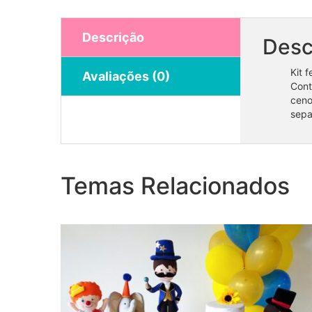
Descrição
Desc
Kit 
Avaliações (0)
Cont
ceno
sepa
Kit Festa em Casa Circo
Temas Relacionados