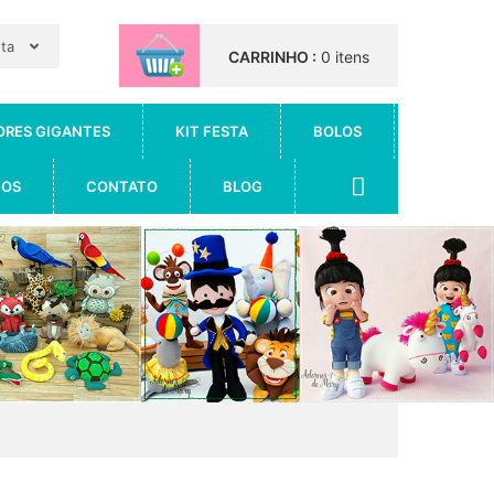
nta
CARRINHO :
0 itens
ORES GIGANTES
KIT FESTA
BOLOS
IOS
CONTATO
BLOG