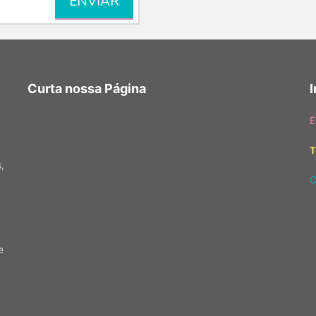
Curta nossa Página
E
T
,
C
e