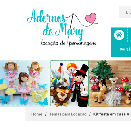
c
PAINÉ
/
/
Home
Temas para Locação
Kit festa em casa V