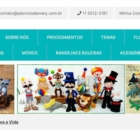
ontato@adornosdemary.com.br
11 5512-2181
Minha Co
SOBRE NÓS
PROCEDIMENTOS
TEMAS
FL
IS
MÓVEIS
BANDEJAS E BOLEIRAS
ACESSÓR
iva a Vida