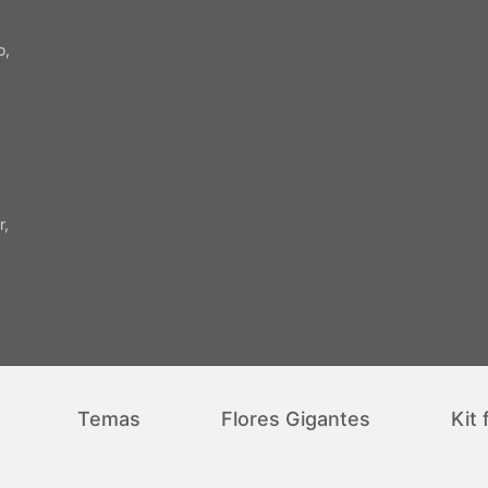
o,
r,
Temas
Flores Gigantes
Kit 