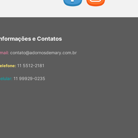
Informações e Contatos
mail:
contato@adornosdemary.com.br
11 5512-2181
elefone:
elular:
11 99929-0235