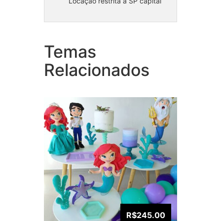
Locação restrita a SP capital
Temas
Kit Festa em casa Ariel
Kit 
Relacionados
R$245.00