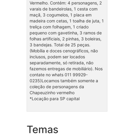
Vermelho. Contém: 4 personagens, 2
varais de bandeirolas, 1 cesta com
maçã, 3 cogumelos, 1 placa em
madeira com cetas, 1 toalha de juta, 1
treliça com folhagem, 1 criado
pequeno com gavetinha, 3 ramos de
folhas artificiais, 2 pinhas, 3 boleiras,
3 bandejas. Total de 25 peças.
(Mobília e doces cenográficos, não
inclusos, podem ser locados
separadamente, só retirada, não
fazemos entregas de mobiliário). Nos
contate no whats 011 99929-
0235)Locamos também somente a
coleção de personagens da
Chapeuzinho vermelho
*Locação para SP capital
Temas
Coleção Super Heróis
Cole