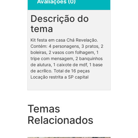
Avaliações (0)
Descrição do
tema
Kit festa em casa Chá Revelação.
Contém: 4 personagens, 3 pratos, 2
boleiras, 2 vasos com folhagem, 1
tripe com mensagem, 2 banquinhos
de alutura, 1 caixote de mdf, 1 base
de acrílico. Total de 16 peças
Locação restrita a SP capital
Temas
Coleção Freddie Mercury
Coleç
Relacionados