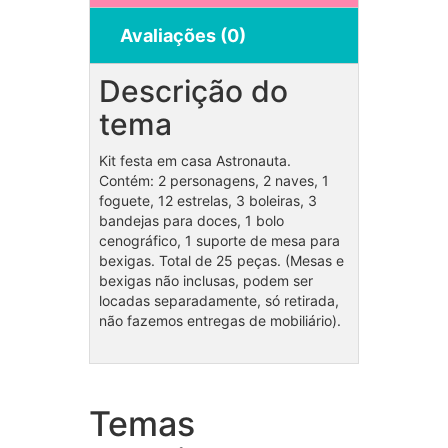
Avaliações (0)
Descrição do
tema
Kit festa em casa Astronauta.
Contém: 2 personagens, 2 naves, 1
foguete, 12 estrelas, 3 boleiras, 3
bandejas para doces, 1 bolo
cenográfico, 1 suporte de mesa para
bexigas. Total de 25 peças. (Mesas e
bexigas não inclusas, podem ser
locadas separadamente, só retirada,
não fazemos entregas de mobiliário).
Temas
Coleção Safari / Arca de
Cole
Noé