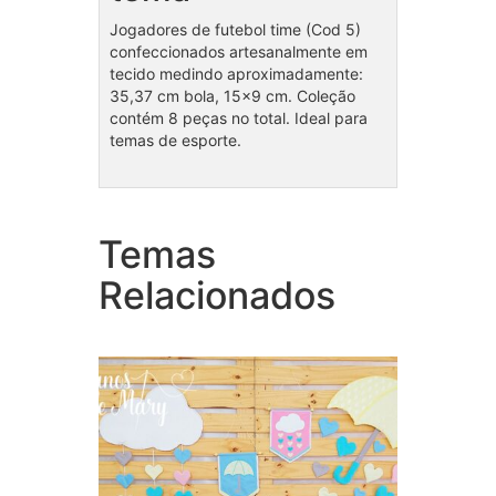
Jogadores de futebol time (Cod 5)
confeccionados artesanalmente em
tecido medindo aproximadamente:
35,37 cm bola, 15×9 cm. Coleção
contém 8 peças no total. Ideal para
temas de esporte.
Temas
Pain
Coleção Chuva de Amor
Bita 
Relacionados