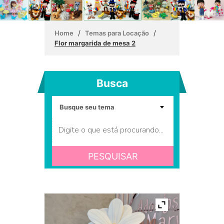
/
/
Home
Temas para Locação
Flor margarida de mesa 2
Busca
PESQUISAR