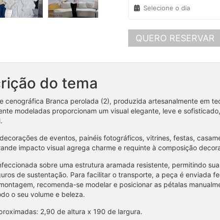
QUERO RESERVAR
rição do tema
te cenográfica Branca perolada (2), produzida artesanalmente em te
nte modeladas proporcionam um visual elegante, leve e sofisticad
.
 decorações de eventos, painéis fotográficos, vitrines, festas, casa
ande impacto visual agrega charme e requinte à composição decora
onfeccionada sobre uma estrutura aramada resistente, permitindo su
uros de sustentação. Para facilitar o transporte, a peça é enviada f
montagem, recomenda-se modelar e posicionar as pétalas manualment
todo o seu volume e beleza.
roximadas: 2,90 de altura x 190 de largura.