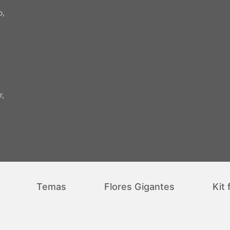
o,
r,
Temas
Flores Gigantes
Kit 