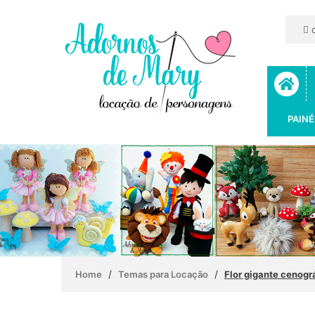
c
PAINÉ
/
/
Home
Temas para Locação
Flor gigante cenogr