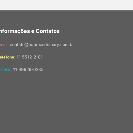
Informações e Contatos
mail:
contato@adornosdemary.com.br
11 5512-2181
elefone:
elular:
11 99929-0235