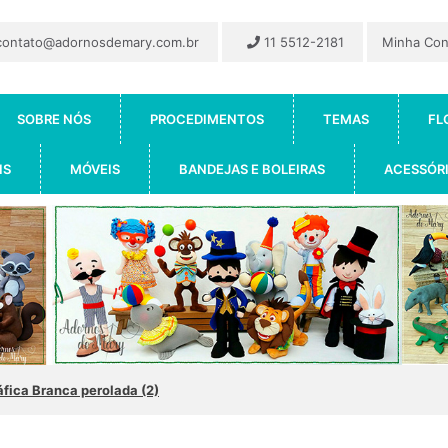
ontato@adornosdemary.com.br
11 5512-2181
Minha Co
SOBRE NÓS
PROCEDIMENTOS
TEMAS
FL
IS
MÓVEIS
BANDEJAS E BOLEIRAS
ACESSÓR
áfica Branca perolada (2)