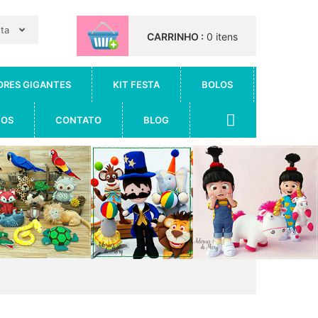
nta
CARRINHO :
0 itens
ORES GIGANTES
KIT FESTA
BOLOS
IOS
CONTATO
BLOG