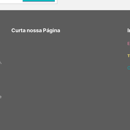
Curta nossa Página
E
T
,
C
e