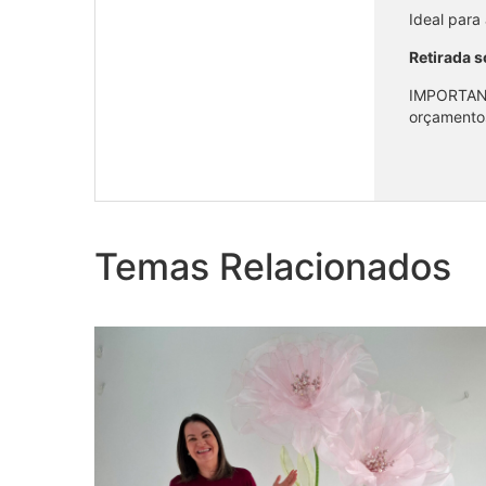
Ideal para
Retirada s
IMPORTA
orçamento
Conjunto de flor gigante rosa com luz
(1)
Temas Relacionados