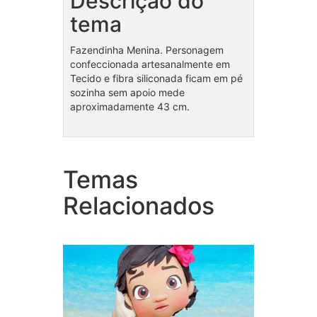
Descrição do
tema
Fazendinha Menina. Personagem
confeccionada artesanalmente em
Tecido e fibra siliconada ficam em pé
sozinha sem apoio mede
aproximadamente 43 cm.
Temas
Coleção Moana Baby
Bolo 
Relacionados