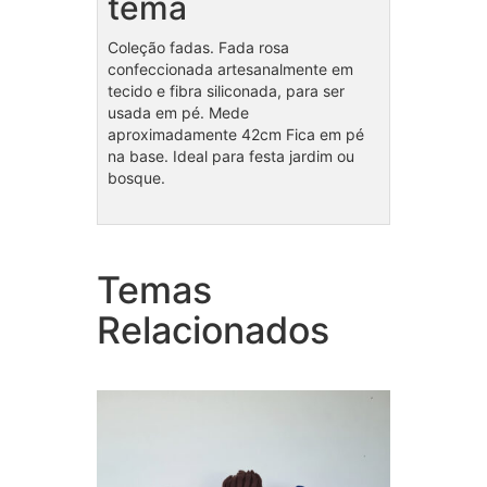
tema
Coleção fadas. Fada rosa
confeccionada artesanalmente em
tecido e fibra siliconada, para ser
usada em pé. Mede
aproximadamente 42cm Fica em pé
na base. Ideal para festa jardim ou
bosque.
Temas
Bolo
Coleção Patrulha Canina
Safar
Relacionados