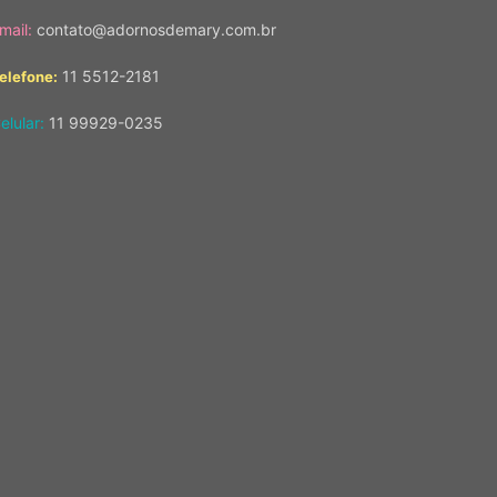
mail:
contato@adornosdemary.com.br
11 5512-2181
elefone:
elular:
11 99929-0235