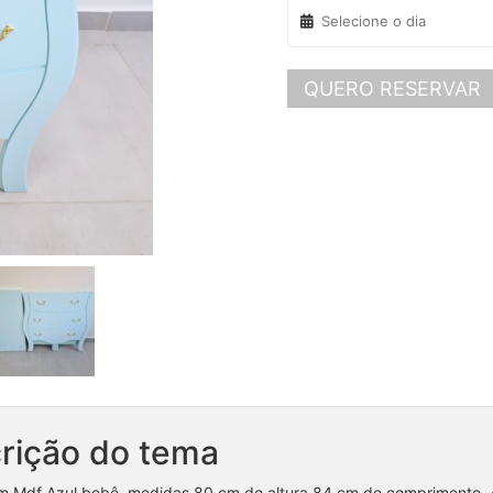
QUERO RESERVAR
rição do tema
 Mdf Azul bebê, medidas 80 cm de altura,84 cm de comprimento, 