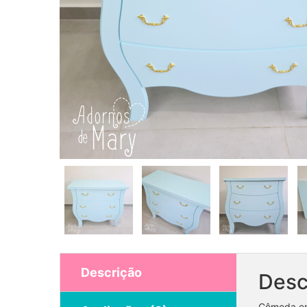
Descrição
Desc
Cômoda em