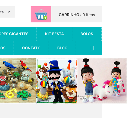
nta
CARRINHO :
0 itens
ORES GIGANTES
KIT FESTA
BOLOS
IOS
CONTATO
BLOG