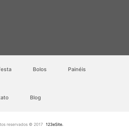
festa
Bolos
Painéis
ato
Blog
itos reservados © 2017
123eSite.