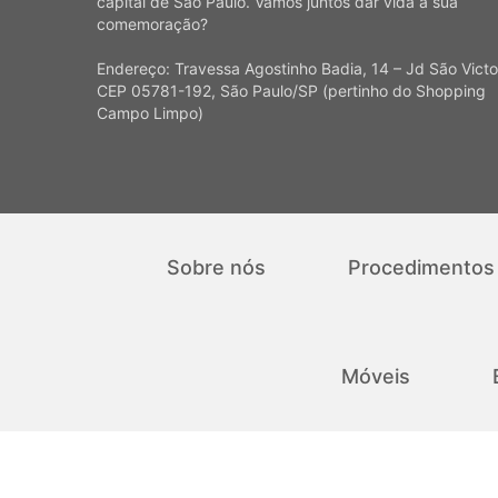
capital de São Paulo. Vamos juntos dar vida à sua
comemoração?
Endereço: Travessa Agostinho Badia, 14 – Jd São Victo
CEP 05781-192, São Paulo/SP (pertinho do Shopping
Campo Limpo)
Sobre nós
Procedimentos
Móveis