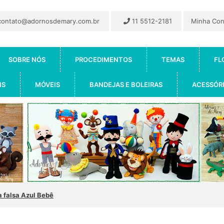
ontato@adornosdemary.com.br
11 5512-2181
Minha Co
SOBRE NÓS
PROCEDIMENTOS
TEMAS
FL
IS
MÓVEIS
BANDEJAS E BOLEIRAS
ACESSÓR
falsa Azul Bebê