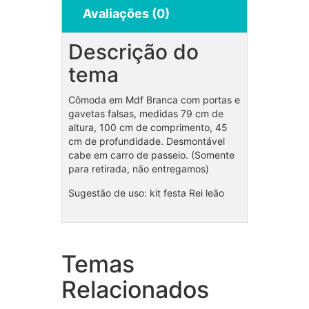
Avaliações (0)
Descrição do
tema
Cômoda em Mdf Branca com portas e
gavetas falsas, medidas 79 cm de
altura, 100 cm de comprimento, 45
cm de profundidade. Desmontável
cabe em carro de passeio. (Somente
para retirada, não entregamos)
Sugestão de uso: kit festa Rei leão
Temas
Mesa desmontavel preta G
Mesa
Relacionados