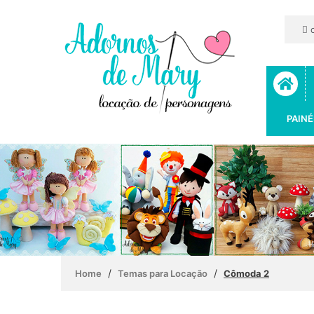
c
PAINÉ
/
/
Home
Temas para Locação
Cômoda 2