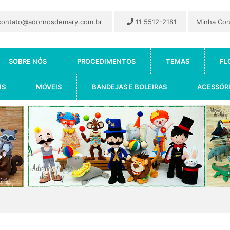
ontato@adornosdemary.com.br
11 5512-2181
Minha Co
SOBRE NÓS
PROCEDIMENTOS
TEMAS
FL
IS
MÓVEIS
BANDEJAS E BOLEIRAS
ACESSÓR