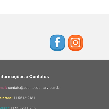
Informações e Contatos
mail:
contato@adornosdemary.com.br
11 5512-2181
elefone:
elular:
11 99929-0235