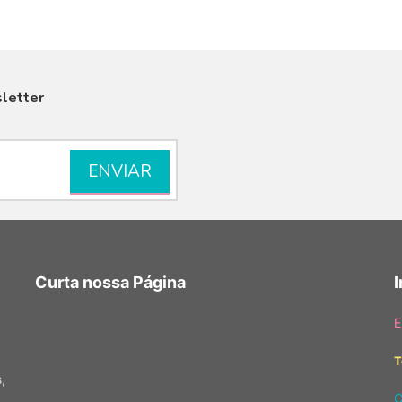
letter
VISUALIZAR
Curta nossa Página
E
T
,
C