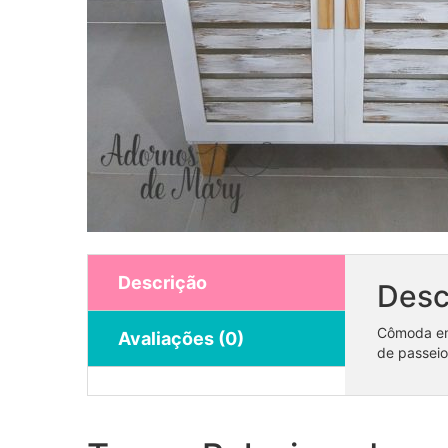
Descrição
Desc
Cômoda em
Avaliações (0)
de passeio
Trio de mesas pés palito