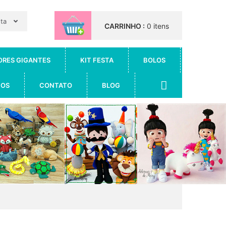
nta
CARRINHO :
0 itens
ORES GIGANTES
KIT FESTA
BOLOS
IOS
CONTATO
BLOG