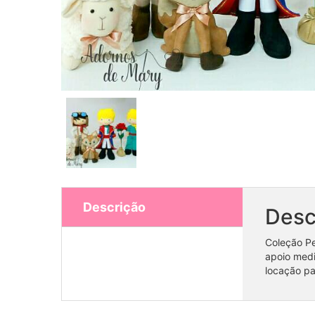
Descrição
Desc
Coleção Pe
apoio medi
locação pa
Coleção animais da Fauna Brasileira