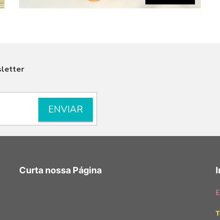
letter
VISUALIZAR
Curta nossa Página
E
T