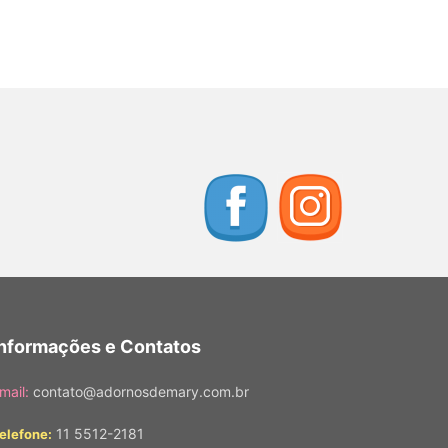
Informações e Contatos
mail:
contato@adornosdemary.com.br
11 5512-2181
elefone: