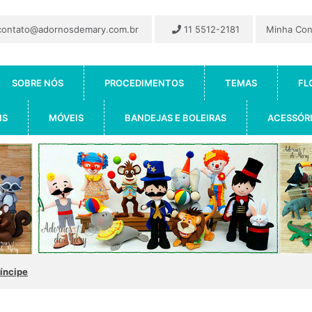
ontato@adornosdemary.com.br
11 5512-2181
Minha Co
SOBRE NÓS
PROCEDIMENTOS
TEMAS
FL
IS
MÓVEIS
BANDEJAS E BOLEIRAS
ACESSÓR
íncipe