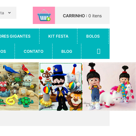
nta
CARRINHO :
0 itens
ORES GIGANTES
KIT FESTA
BOLOS
IOS
CONTATO
BLOG