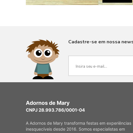
Cadastre-se em nossa news
VISUALIZAR
Adornos de Mary
CNPJ 28.993.786/0001-04
A Adornos de Mary transforma festas em experiências
inesquecíveis desde 2016. Somos especialistas em