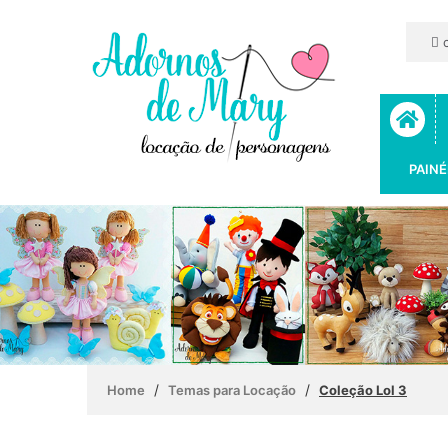
c
PAINÉ
/
/
Home
Temas para Locação
Coleção Lol 3