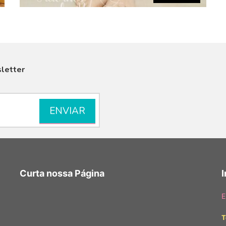
letter
VISUALIZAR
Curta nossa Página
E
T