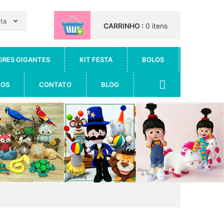
nta
CARRINHO :
0 itens
ORES GIGANTES
KIT FESTA
BOLOS
IOS
CONTATO
BLOG