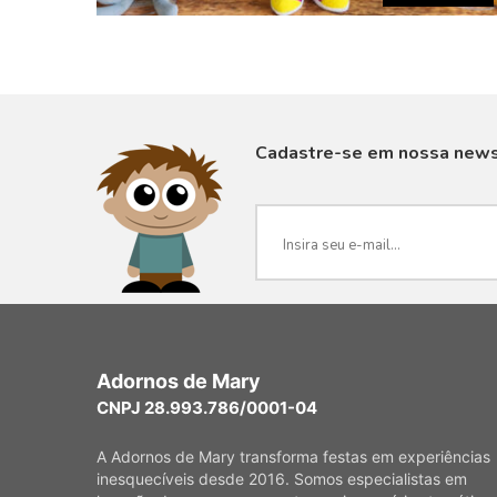
Cadastre-se em nossa news
VISUALIZAR
Adornos de Mary
CNPJ 28.993.786/0001-04
A Adornos de Mary transforma festas em experiências
inesquecíveis desde 2016. Somos especialistas em