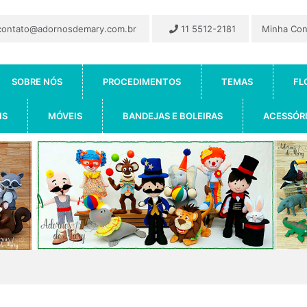
ontato@adornosdemary.com.br
11 5512-2181
Minha Co
SOBRE NÓS
PROCEDIMENTOS
TEMAS
FL
IS
MÓVEIS
BANDEJAS E BOLEIRAS
ACESSÓR