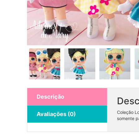
Descrição
Desc
Coleção Lo
Avaliações (0)
somente pa
Coleção Masha e o Urso 1