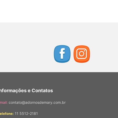
Informações e Contatos
mail:
contato@adornosdemary.com.br
11 5512-2181
elefone: