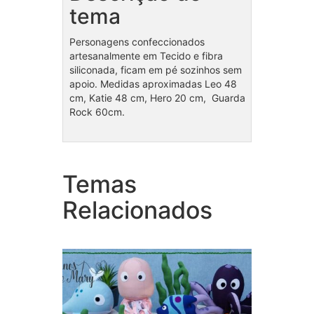
tema
Personagens confeccionados
artesanalmente em Tecido e fibra
siliconada, ficam em pé sozinhos sem
apoio. Medidas aproximadas Leo 48
cm, Katie 48 cm, Hero 20 cm, Guarda
Rock 60cm.
Temas
Coleção Fundo do Mar para
Cole
menino
Relacionados