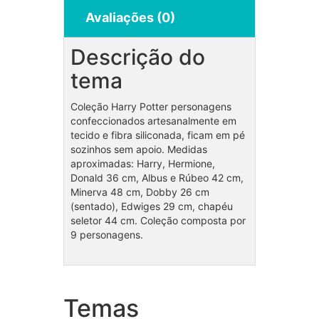
Avaliações (0)
Descrição do
tema
Coleção Harry Potter personagens
confeccionados artesanalmente em
tecido e fibra siliconada, ficam em pé
sozinhos sem apoio. Medidas
aproximadas: Harry, Hermione,
Donald 36 cm, Albus e Rúbeo 42 cm,
Minerva 48 cm, Dobby 26 cm
(sentado), Edwiges 29 cm, chapéu
seletor 44 cm. Coleção composta por
9 personagens.
Temas
Coleção Poderoso
Cole
Chefinho