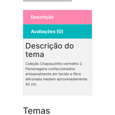
Descrição
Avaliações (0)
Descrição do
tema
Coleção Chapeuzinho vermelho 2.
Personagens confeccionados
artesanalmente em tecido e fibra
siliconada medem aproximadamente
42 cm.
Temas
Coleção Freddie Mercury
Bolo 