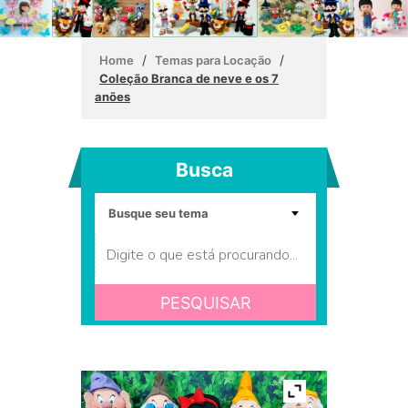
/
/
Home
Temas para Locação
Coleção Branca de neve e os 7
anões
Busca
PESQUISAR