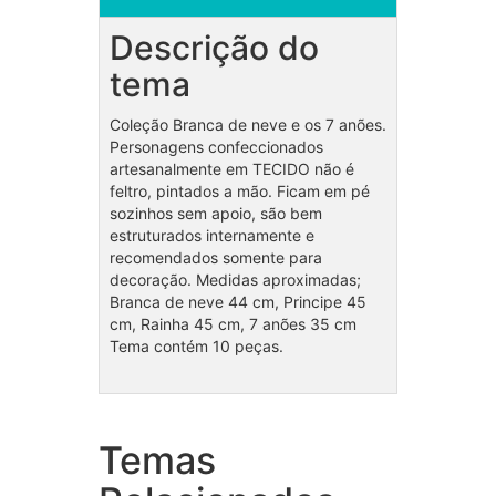
Descrição do
tema
Coleção Branca de neve e os 7 anões.
Personagens confeccionados
artesanalmente em TECIDO não é
feltro, pintados a mão. Ficam em pé
sozinhos sem apoio, são bem
estruturados internamente e
recomendados somente para
decoração. Medidas aproximadas;
Branca de neve 44 cm, Principe 45
cm, Rainha 45 cm, 7 anões 35 cm
Tema contém 10 peças.
Temas
Coleção Fundo do Mar para
Cole
menina