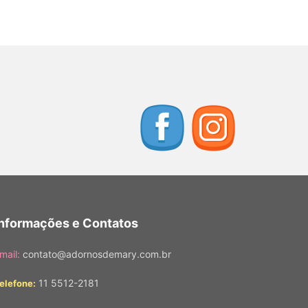
Informações e Contatos
mail:
contato@adornosdemary.com.br
11 5512-2181
elefone: