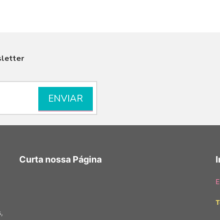
letter
VISUALIZAR
Curta nossa Página
E
T
,