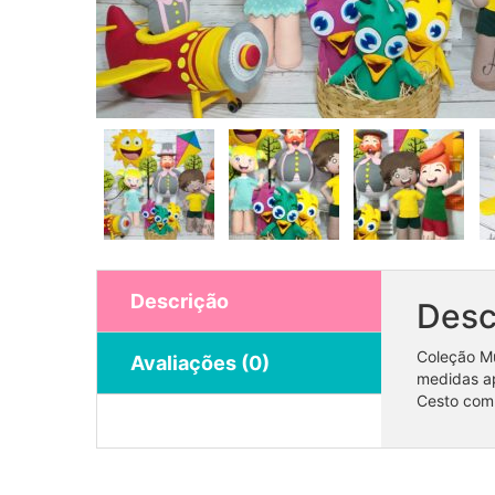
Descrição
Desc
Coleção Mu
Avaliações (0)
medidas ap
Cesto com 
Coleção Bosque unissex