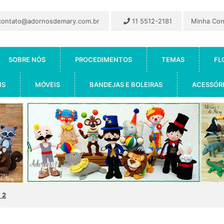
ontato@adornosdemary.com.br
11 5512-2181
Minha Co
SOBRE NÓS
PROCEDIMENTOS
TEMAS
FL
IS
MÓVEIS
BANDEJAS E BOLEIRAS
ACESSÓR
 2