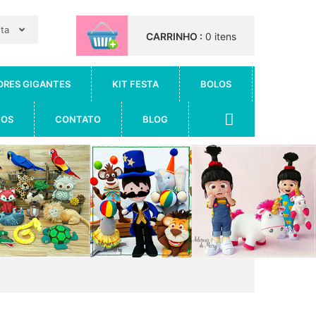
nta
CARRINHO :
0 itens
ORES GIGANTES
KIT FESTA
BOLOS
IOS
CONTATO
BLOG