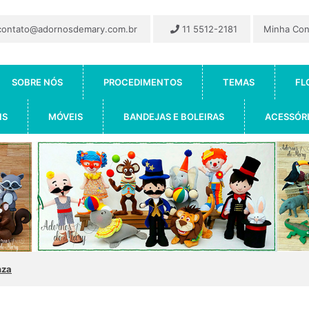
ontato@adornosdemary.com.br
11 5512-2181
Minha Co
SOBRE NÓS
PROCEDIMENTOS
TEMAS
FL
IS
MÓVEIS
BANDEJAS E BOLEIRAS
ACESSÓR
nza