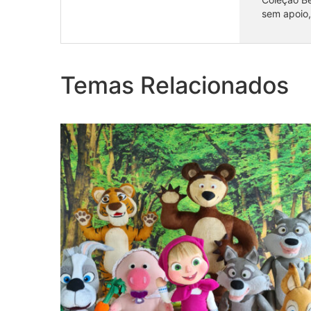
sem apoio
Coleção Masha e o Urso 1
Temas Relacionados