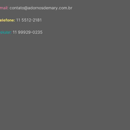
mail:
contato@adornosdemary.com.br
11 5512-2181
elefone:
elular:
11 99929-0235