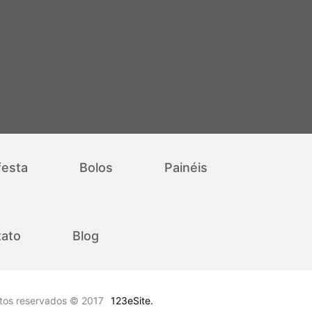
festa
Bolos
Painéis
ato
Blog
itos reservados © 2017
123eSite.