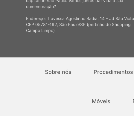
capital de São Paulo. Vamos juntos dar vida à sua
comemoração?
Endereço: Travessa Agostinho Badia, 14 – Jd São Victo
CEP 05781-192, São Paulo/SP (pertinho do Shopping
Campo Limpo)
Sobre nós
Procedimentos
Móveis