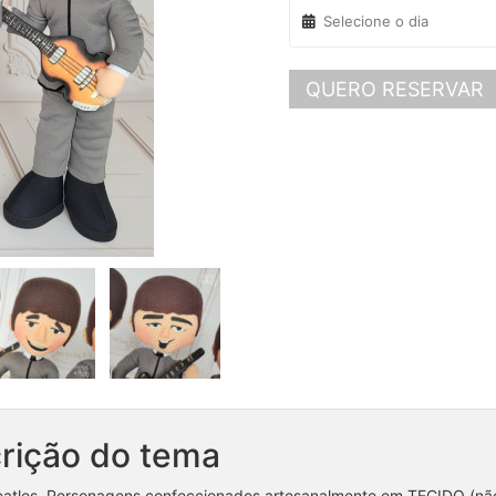
QUERO RESERVAR
rição do tema
atles. Personagens confeccionados artesanalmente em TECIDO (não é 