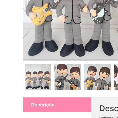
Descrição
Desc
Coleção Be