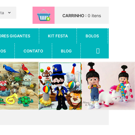
nta
CARRINHO :
0 itens
ORES GIGANTES
KIT FESTA
BOLOS
IOS
CONTATO
BLOG