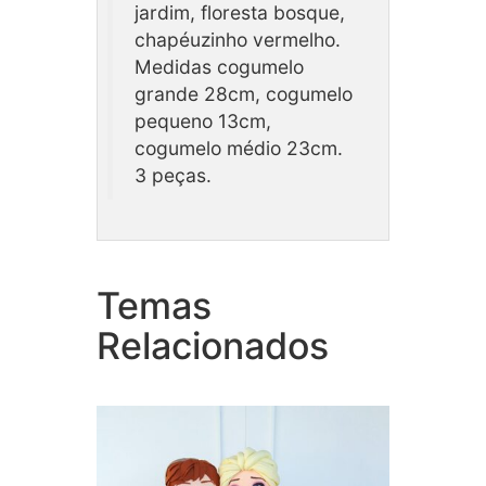
jardim, floresta bosque,
chapéuzinho vermelho.
Medidas cogumelo
grande 28cm, cogumelo
pequeno 13cm,
cogumelo médio 23cm.
3 peças.
Temas
Coleção Frozen
Cole
Relacionados