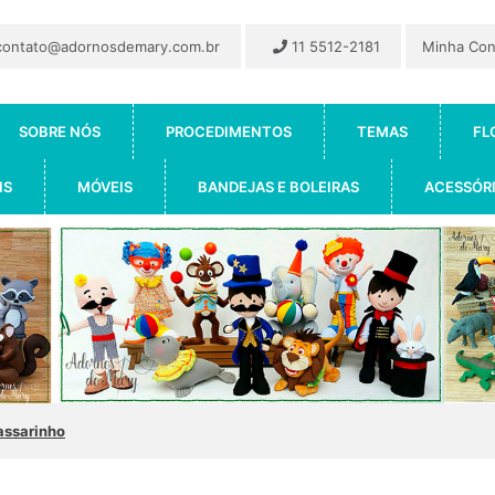
ontato@adornosdemary.com.br
11 5512-2181
Minha Co
SOBRE NÓS
PROCEDIMENTOS
TEMAS
FL
IS
MÓVEIS
BANDEJAS E BOLEIRAS
ACESSÓR
assarinho