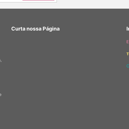
Curta nossa Página
E
T
,
C
e