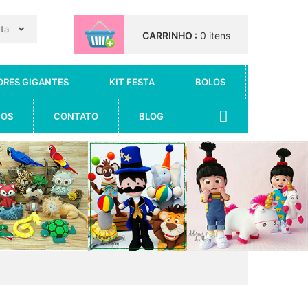
nta
CARRINHO :
0 itens
ORES GIGANTES
KIT FESTA
BOLOS
IOS
CONTATO
BLOG