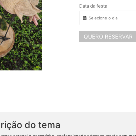
Data da festa
QUERO RESERVAR
rição do tema
 mesa caracol e passarinho, confeccionado artesanalmente com mad