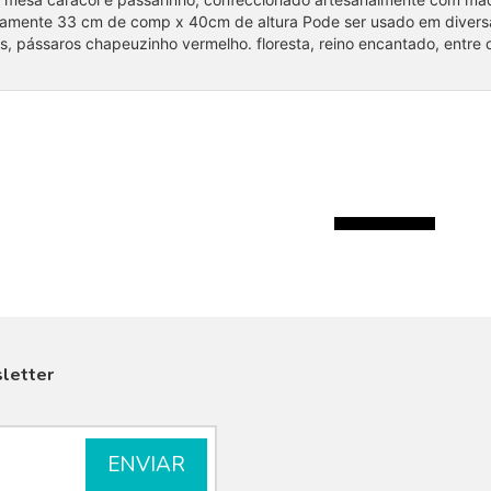
amente 33 cm de comp x 40cm de altura Pode ser usado em diversa
s, pássaros chapeuzinho vermelho. floresta, reino encantado, entre 
Coleção Freddie Mercury
R$75.00
letter
VISUALIZAR