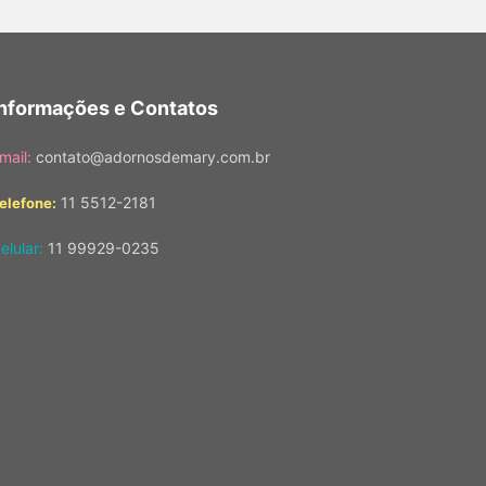
Informações e Contatos
mail:
contato@adornosdemary.com.br
11 5512-2181
elefone:
elular:
11 99929-0235