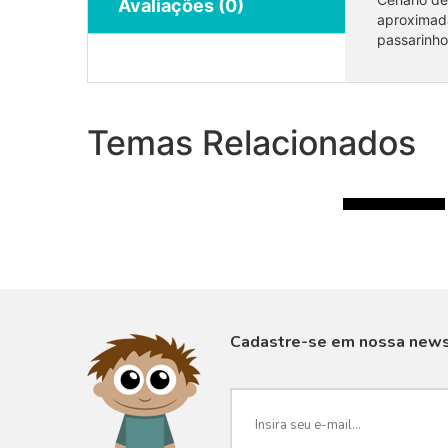
Avaliações (0)
aproximad
passarinho
Coleção Elvis
Temas Relacionados
R$100.00
Cadastre-se em nossa news
VISUALIZAR