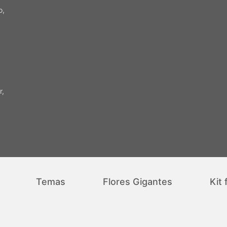
o,
r,
Temas
Flores Gigantes
Kit 