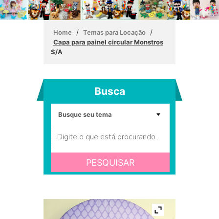
/
/
Home
Temas para Locação
Capa para painel circular Monstros
S/A
Busca
PESQUISAR