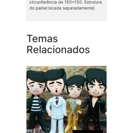
circunferência de 150×150. Estrutura
do painel locada separadamente)
Temas
Coleção Elvis
Cole
Relacionados