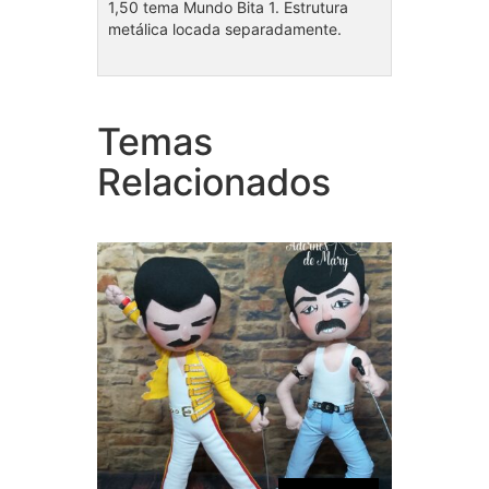
1,50 tema Mundo Bita 1. Estrutura
metálica locada separadamente.
Temas
Cole
Coleção Freddie Mercury
(1)
Relacionados