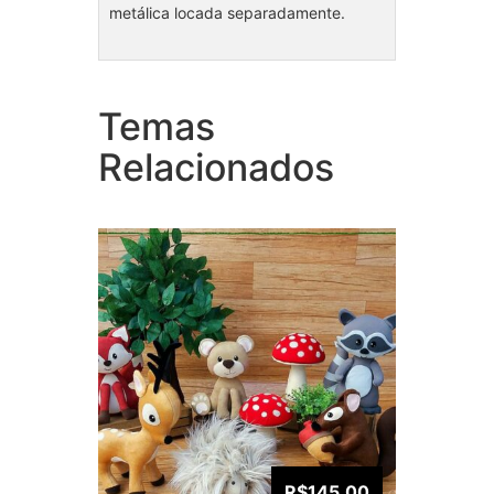
metálica locada separadamente.
Temas
Coleção Bosque unissex
Cole
Relacionados
R$145.00