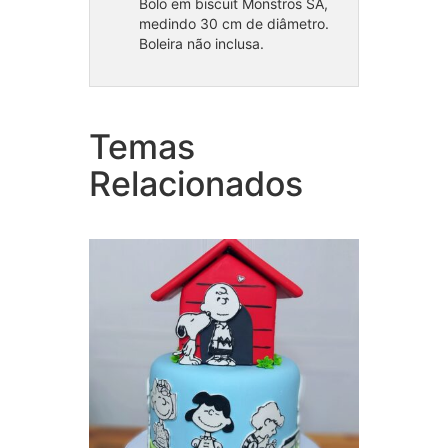
Bolo em biscuit Monstros SA,
medindo 30 cm de diâmetro.
Boleira não inclusa.
Temas
Bolo 
Bolo Fake Snoopy
Pint
Relacionados