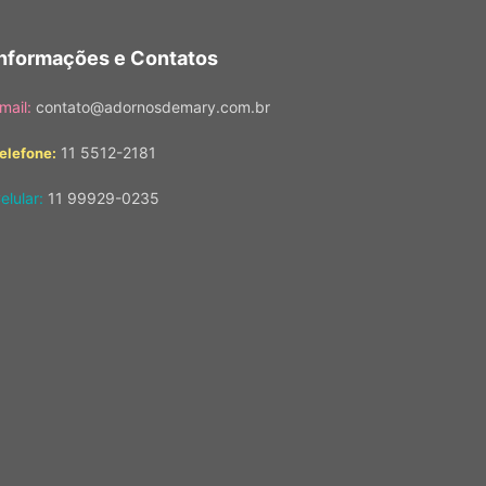
Informações e Contatos
mail:
contato@adornosdemary.com.br
11 5512-2181
elefone:
elular:
11 99929-0235