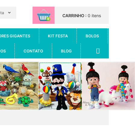
nta
CARRINHO :
0 itens
ORES GIGANTES
KIT FESTA
BOLOS
IOS
CONTATO
BLOG