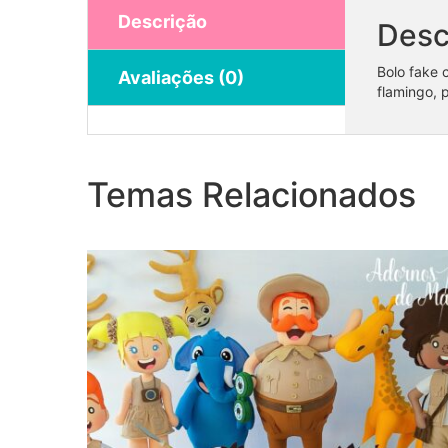
Descrição
Desc
Bolo fake 
Avaliações (0)
flamingo, 
Coleção Mundo Bita Safari (1)
Temas Relacionados