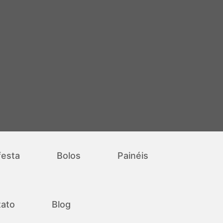
festa
Bolos
Painéis
ato
Blog