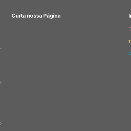
Curta nossa Página
E
T
,
C
e
o,